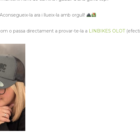
 Aconsegueix-la ara i llueix-la amb orgull!
m o passa directament a provar-te-la a
LINBIKES OLOT
(efect