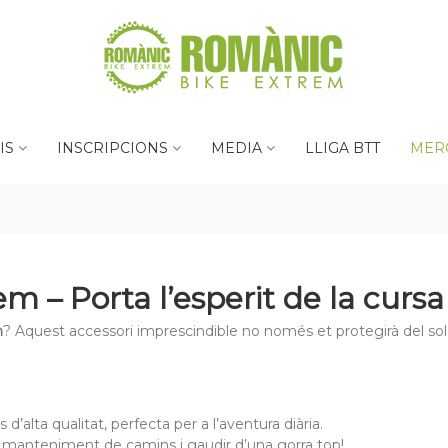
IS
INSCRIPCIONS
MEDIA
LLIGA BTT
MER
 – Porta l’esperit de la cursa 
m
? Aquest accessori imprescindible no només et protegirà del sol
’alta qualitat, perfecta per a l’aventura diària.
 manteniment de camins i gaudir d’una gorra top!.