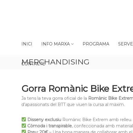
Skip
to
content
Romànic
INICI
INFO MARXA
PROGRAMA
SERVE
Bike
Extrem
MERCHANDISING
La
CONTACTE
cursa
BTT
de
Gorra Romànic Bike Extrem
la
Garrotxa
Ja tens la teva gorra oficial de la
Romànic Bike Extre
d’apassionats del BTT que viuen la cursa al màxim.
Disseny exclusiu
Romànic Bike Extrem amb relleu.
Còmoda i transpirable
, confeccionada amb materials d
Preu: 20€
– Una bona manera de col·laborar amb el