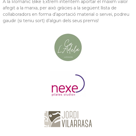
A la Romànic Bike Extrem intentem aportar el màxim valor
afegit a la marxa, per això gràcies a la següent llista de
col·laboradors en forma d’aportació material o servei, podreu
gaudir (si teniu sort) d’algun dels seus premis!