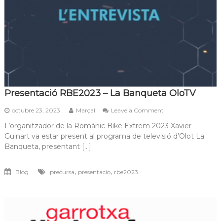
Presentació RBE2023 – La Banqueta OloTV
on
octubre 23, 2023
Marçal
Leave a Comment
Presentació
L’organitzador de la Romànic Bike Extrem 2023 Xavier
RBE2023
Guinart va estar present al programa de televisió d’Olot La
–
La
Banqueta, presentant […]
Banqueta
OloTV
,
,
Blog
precursa
presentacio
rbe2023