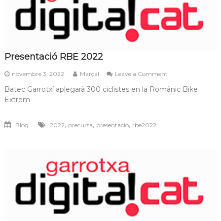
Presentació RBE 2022
on
novembre 3, 2022
Marçal
Leave a Comment
Presentació
Batec Garrotxí aplegarà 300 ciclistes en la Romànic Bike
RBE
Extrem
2022
,
,
,
Blog
2022
precursa
presentacio
rbe2022