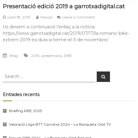
Presentació edició 2019 a garrotxadigital.cat
on
juliol 18, 2019
Marçal
Leave a Comment
Presentació
Us deixem a continuació l’enllaç a la notícia:
edició
https://www.garrotxadigital.cat/2019/07/17/la-romanic-bike-
2019
a
extrem-2019-es-dura-a-terme-el-3-de-novembre/
garrotxadigital.cat
,
,
Blog
2019
presentacio
RBE
Search
Search
for:
Entrades recents
Briefing RBE 2025
Valoració Lliga BTT Garrotxa 2024 – La Banqueta Olot TV
Resum RBE 2024 – La Banqueta Olot Televisió