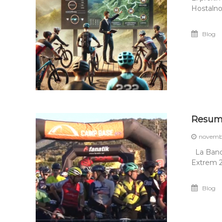
Hostalno
Blog
Resum 
novembr
La Banqu
Extrem 
Blog