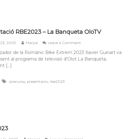
tació RBE2023 – La Banqueta OloTV
on
 23, 2023
Marçal
Leave a Comment
Presentació
tzador de la Romànic Bike Extrem 2023 Xavier Guinart va
RBE2023
esent al programa de televisió d’Olot La Banqueta,
–
La
nt […]
Banqueta
OloTV
,
,
precursa
presentacio
rbe2023
023
on