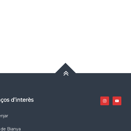
laços d’interès
njar
l de Bianya