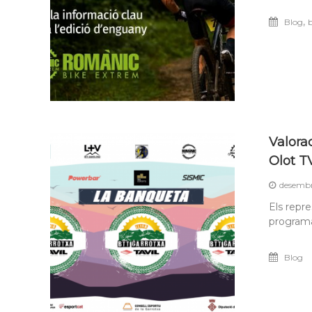
,
Blog
Valora
Olot T
desembr
Els repre
programa
Blog