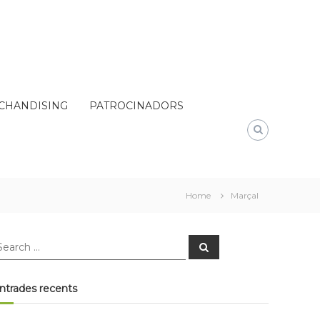
CHANDISING
PATROCINADORS
Home
Marçal
earch
Search
r:
ntrades recents