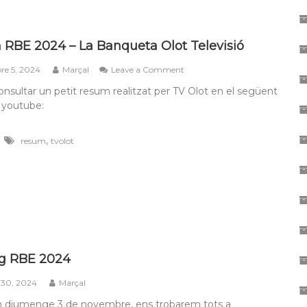
RBE 2024 – La Banqueta Olot Televisió
on
e 5, 2024
Marçal
Leave a Comment
Resum
nsultar un petit resum realitzat per TV Olot en el següent
RBE
 youtube:
2024
–
La
,
resum
tvolot
Banqueta
Olot
Televisió
ng RBE 2024
 30, 2024
Marçal
m diumenge 3 de novembre, ens trobarem tots a