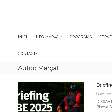
Skip
to
content
Romànic
INICI
INFO MARXA
PROGRAMA
SERVE
Bike
Extrem
La
CONTACTE
cursa
BTT
Autor:
Marçal
de
la
Garrotxa
Briefi
octubre
DISSABTE
Bianya De