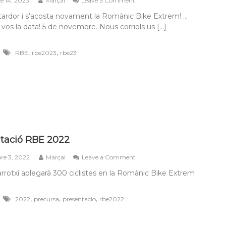
e 14, 2023
Marçal
Leave a Comment
RBE
a tardor i s’acosta novament la Romànic Bike Extrem! …
2023
vos la data! 5 de novembre. Nous corriols us […]
,
,
RBE
rbe2023
rbe23
tació RBE 2022
on
e 3, 2022
Marçal
Leave a Comment
Presentació
rrotxí aplegarà 300 ciclistes en la Romànic Bike Extrem
RBE
2022
,
,
,
2022
precursa
presentacio
rbe2022