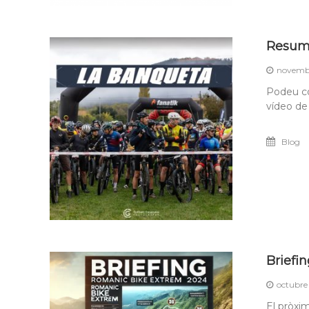
Resum 
novembr
Podeu co
vídeo de
Blog
Briefi
octubre
El pròxi