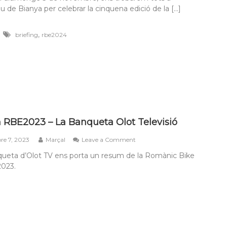
u de Bianya per celebrar la cinquena edició de la […]
,
briefing
rbe2024
RBE2023 – La Banqueta Olot Televisió
on
e 7, 2023
Marçal
Leave a Comment
Resum
eta d’Olot TV ens porta un resum de la Romànic Bike
RBE2023
2023.
–
La
Banqueta
Olot
Televisió