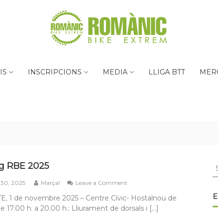
IS
INSCRIPCIONS
MEDIA
LLIGA BTT
MER
S
ng RBE 2025
fo
on
 30, 2025
Marçal
Leave a Comment
Briefing
E
, 1 de novembre 2025 – Centre Cívic- Hostalnou de
RBE
 17.00 h. a 20.00 h.: Lliurament de dorsals i […]
2025