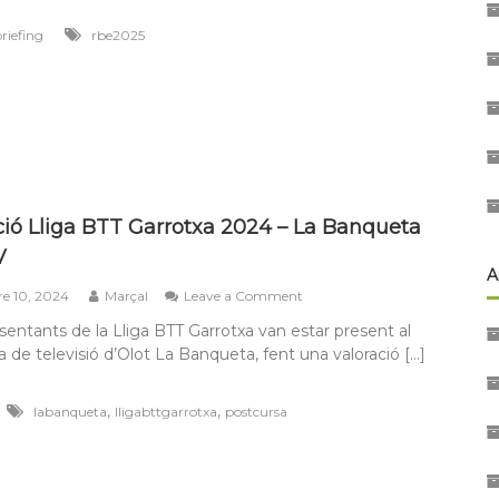
briefing
rbe2025
ció Lliga BTT Garrotxa 2024 – La Banqueta
V
A
on
e 10, 2024
Marçal
Leave a Comment
Valoració
sentants de la Lliga BTT Garrotxa van estar present al
Lliga
 de televisió d’Olot La Banqueta, fent una valoració […]
BTT
Garrotxa
2024
,
,
labanqueta
lligabttgarrotxa
postcursa
–
La
Banqueta
Olot
TV