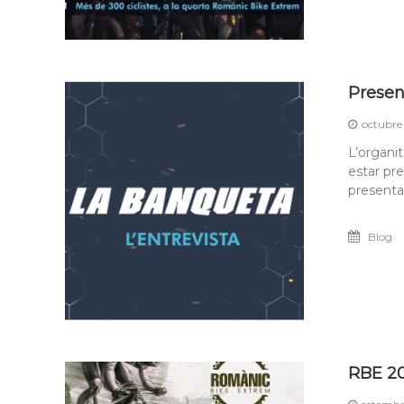
Presen
octubre
L’organi
estar pr
presenta
Blog
RBE 2