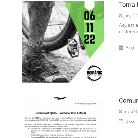
Torna 
juny 2,
Aquest a
de fer-v
Blog
Comun
maig 16
Blog