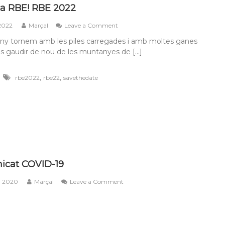
la RBE! RBE 2022
on
 2022
Marçal
Leave a Comment
Torna
ny tornem amb les piles carregades i amb moltes ganes
la
os gaudir de nou de les muntanyes de […]
RBE!
RBE
2022
,
,
rbe2022
rbe22
savethedate
icat COVID-19
on
, 2020
Marçal
Leave a Comment
Comunicat
COVID-
19