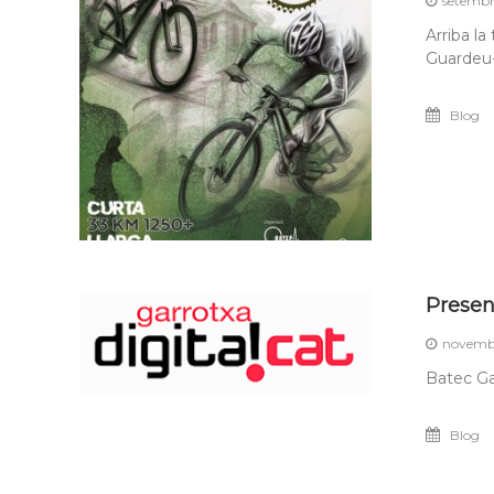
setembr
Arriba l
Guardeu-
Blog
Presen
novembr
Batec Ga
Blog